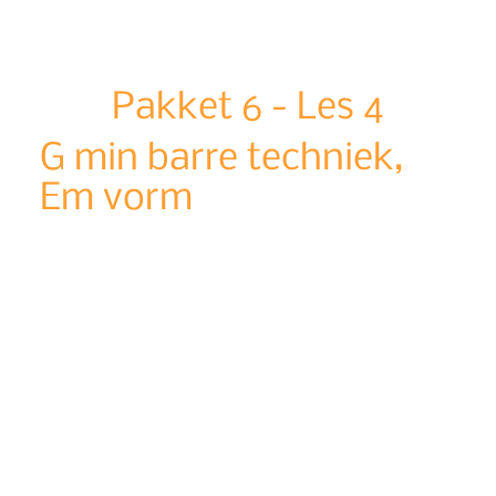
Pakket 6
-
Les 4
G min barre techniek,
Em vorm
Les
duur:
3 minuten