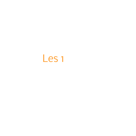
Les 1
5 minuten
Les 2
6 minuten